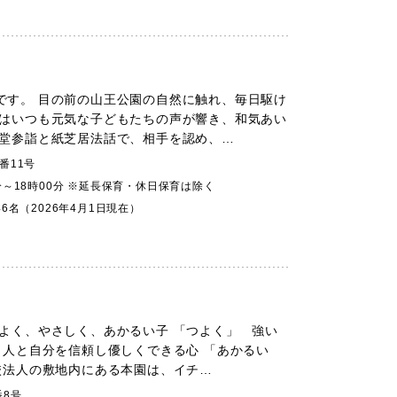
です。 目の前の山王公園の自然に触れ、毎日駆け
内はいつも元気な子どもたちの声が響き、和気あい
本堂参詣と紙芝居法話で、相手を認め、…
番11号
分～18時00分 ※延長保育・休日保育は除く
46名（2026年4月1日現在）
つよく、やさしく、あかるい子 「つよく」 強い
 人と自分を信頼し優しくできる心 「あかるい
校法人の敷地内にある本園は、イチ…
番8号