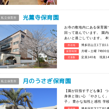
光薫寺保育園
私立保育所
お寺の敷地内にある保育園
回って遊んでいます。 園
あいと過ごしています。 
博多区山王1丁目11
所在地
月曜～土曜 7時00
保育時間
定員140名 現員1
児童数
月のうさぎ保育園
私立保育所
【園が目指す子ども像】 
身体と強い心 「やさしく」
子」 豊かな知性と感性 学
博多区竹下2丁目1
所在地