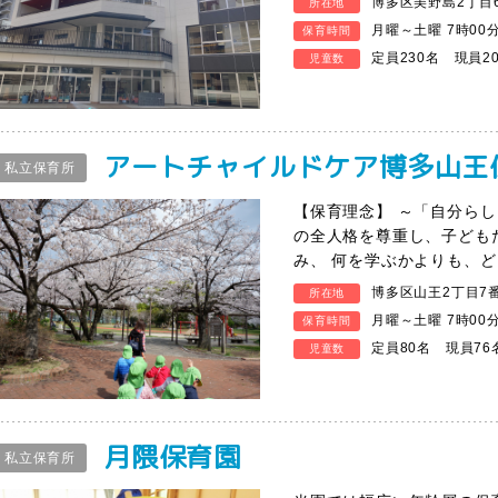
博多区美野島2丁目6
所在地
月曜～土曜 7時00
保育時間
定員230名 現員2
児童数
アートチャイルドケア博多山王
私立保育所
【保育理念】 ～「自分ら
の全人格を尊重し、子ども
み、 何を学ぶかよりも、
博多区山王2丁目7番
所在地
月曜～土曜 7時00
保育時間
定員80名 現員76
児童数
月隈保育園
私立保育所