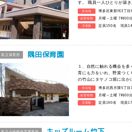
す。 職員一人ひとりが築
博多区東那珂3丁目6
所在地
月曜～土曜 7時00
保育時間
定員150名 現員1
児童数
隅田保育園
私立保育所
１、自然に触れる機会を多
育にも力をいれ、野菜つく
の竹山にタケノコ堀に出か
博多区西月隈5丁目1
所在地
月曜～土曜 7時00
保育時間
定員160名 現員1
児童数
キッズルーム竹下
私立小規模保育事業所