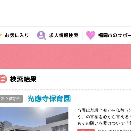
お気に入り
求人情報検索
福岡市のサポ
検索結果
光應寺保育園
私立保育所
当園は創設当初から仏教（
う」の言葉を心から言える
もその願いを受けついで「