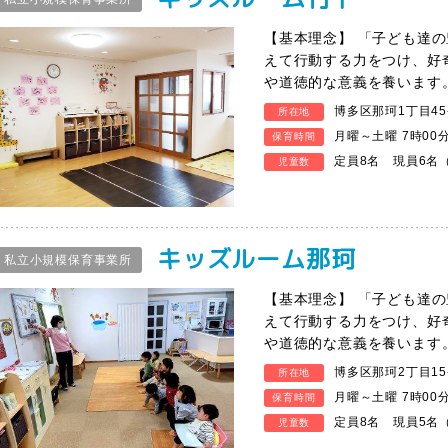
【基本理念】 「子ども達の
えて行動する力をつけ、好
や道徳的な意義を養います
博多区那珂1丁目4
所在地
月曜～土曜 7時00
保育時間
定員8名 現員6名（
児童数
キッズルーム那珂
私立小規模保育事業所
【基本理念】 「子ども達の
えて行動する力をつけ、好
や道徳的な意義を養います
博多区那珂2丁目15-
所在地
月曜～土曜 7時00
保育時間
定員8名 現員5名（
児童数