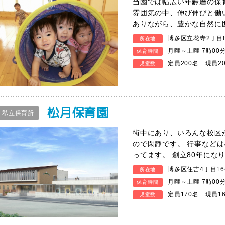
当園では幅広い年齢層の保
雰囲気の中、伸び伸びと働
ありながら、豊かな自然に
博多区立花寺2丁目8
所在地
月曜～土曜 7時00
保育時間
定員200名 現員2
児童数
松月保育園
私立保育所
街中にあり、いろんな校区
ので閑静です。 行事など
ってます。 創立80年にな
博多区住吉4丁目16
所在地
月曜～土曜 7時00
保育時間
定員170名 現員1
児童数