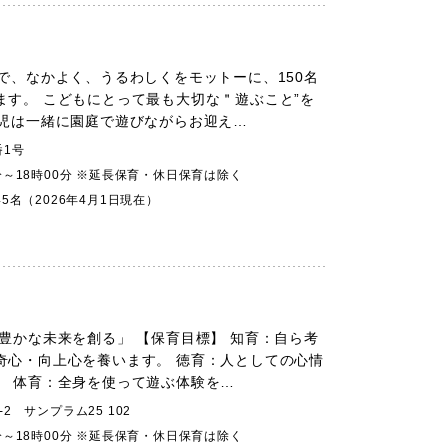
で、なかよく、うるわしくをモットーに、150名
ます。 こどもにとって最も大切な＂遊ぶこと”を
歳児は一緒に園庭で遊びながらお迎え…
番1号
分～18時00分 ※延長保育・休日保育は除く
45名（2026年4月1日現在）
豊かな未来を創る」 【保育目標】 知育：自ら考
奇心・向上心を養います。 徳育：人としての心情
。 体育：全身を使って遊ぶ体験を…
2 サンプラム25 102
分～18時00分 ※延長保育・休日保育は除く