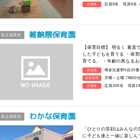
定員8名 現員6名（
児童数
雑餉隈保育園
私立保育所
【保育目標】 明るく 素直
した子どもを育てる ・保
育てる。 ・年齢の異なるお
博多区麦野6目20番
所在地
月曜～土曜 7時00
保育時間
定員200名 現員1
児童数
わかな保育園
私立保育所
「ひとりの笑顔はみんなの
に子ども達と一緒に楽しん