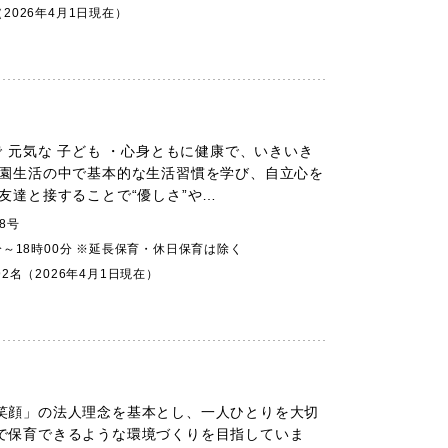
2026年4月1日現在）
で 元気な 子ども ・心身ともに健康で、いきいき
育園生活の中で基本的な生活習慣を学び、自立心を
友達と接することで“優しさ”や…
8号
分～18時00分 ※延長保育・休日保育は除く
92名（2026年4月1日現在）
笑顔」の法人理念を基本とし、一人ひとりを大切
で保育できるような環境づくりを目指していま