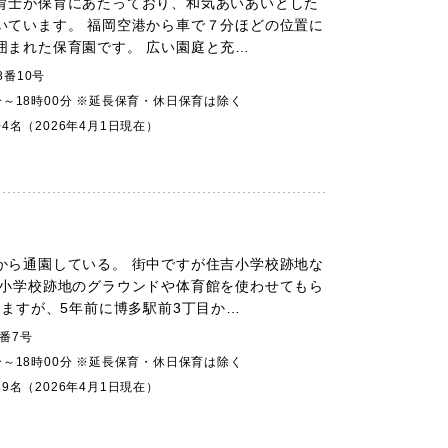
育士が保育にあたっており、和気あいあいとした
いています。 福岡空港から車で７分ほどの位置に
囲まれた保育園です。 広い園庭と充…
番10号
分～18時00分 ※延長保育・休日保育は除く
04名（2026年4月1日現在）
から通園している。 街中ですが住吉小学校跡地な
は小学校跡地のグラウンドや体育館を使わせてもら
りますが、5年前に博多駅前3丁目か…
番7号
分～18時00分 ※延長保育・休日保育は除く
69名（2026年4月1日現在）