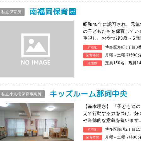
南福岡保育園
私立保育所
昭和45年に認可され、元気
の子どもたちを保育してい
重視し、おやつ後3歳～5
博多区寿町3丁目3
所在地
月曜～土曜 7時00
保育時間
定員150名 現員1
児童数
キッズルーム那珂中央
私立小規模保育事業所
【基本理念】 「子ども達の
えて行動する力をつけ、好
や道徳的な意義を養います
博多区那珂2丁目15-
所在地
月曜～土曜 7時00
保育時間