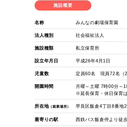
施設概要
名称
みんなの劇場保育園
法人種別
社会福祉法人
施設種類
私立保育所
設立年月日
平成26年4月1日
児童数
定員60名 現員72名（2
開園時間
月曜～土曜 7時00分～1
※延長保育・休日保育
所在地
早良区飯倉4丁目8番地2
（就業場所）
最寄りの駅
西鉄バス飯倉停より徒歩