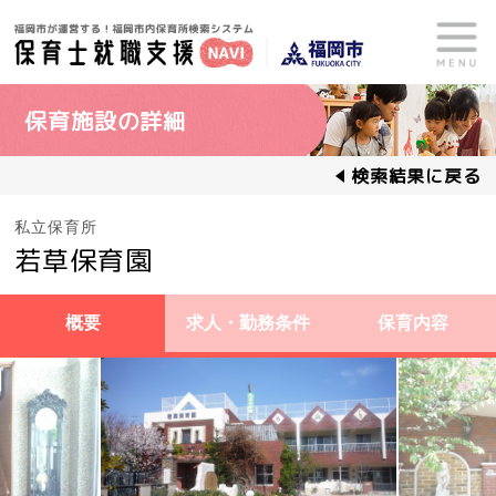
保育施設の詳細
検索結果に戻る
私立保育所
若草保育園
概要
求人・勤務条件
保育内容