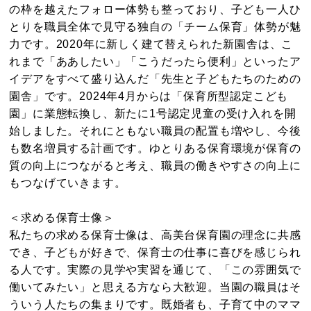
の枠を越えたフォロー体勢も整っており、子ども一人ひ
とりを職員全体で見守る独自の「チーム保育」体勢が魅
力です。2020年に新しく建て替えられた新園舎は、こ
れまで「ああしたい」「こうだったら便利」といったア
イデアをすべて盛り込んだ「先生と子どもたちのための
園舎」です。2024年4月からは「保育所型認定こども
園」に業態転換し、新たに1号認定児童の受け入れを開
始しました。それにともない職員の配置も増やし、今後
も数名増員する計画です。ゆとりある保育環境が保育の
質の向上につながると考え、職員の働きやすさの向上に
もつなげていきます。
＜求める保育士像＞
私たちの求める保育士像は、高美台保育園の理念に共感
でき、子どもが好きで、保育士の仕事に喜びを感じられ
る人です。実際の見学や実習を通じて、「この雰囲気で
働いてみたい」と思える方なら大歓迎。当園の職員はそ
ういう人たちの集まりです。既婚者も、子育て中のママ