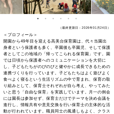
（最終更新日：2026年01月24日）
＜プロフィール＞
開園から49年目を迎える高美台保育園は、代々当園出
身者という保護者も多く、卒園後も卒園児、そして保護
者としてこの地域の「帰ってこられる保育園」です。園
では日頃から保護者へのコミュニケーションを大切に
し、子どもたちがのびのびと健やかに成長できるための
連携づくりを行っています。子どもたちはよく遊びよく
食べよく寝るという生活リズムの中で育まれ、保育の取
り組みとして、保育士それぞれが自ら考え、やってみた
いと思う「自由な保育」を実践しています。月一の例会
には園長は参加せず、保育士だけでテーマを決め会議を
進行し、情報共有や意見交換を行い保育士の主体的な活
動が行われています。職員同士の風通しもよく、クラス