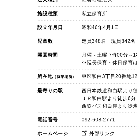
施設種類
私立保育所
設立年月日
昭和46年4月1日
児童数
定員348名 現員342名
開園時間
月曜～土曜 7時00分～1
※延長保育・休日保育
所在地
東区和白3丁目20番地1
（就業場所）
最寄りの駅
西日本鉄道和白駅より徒
ＪＲ和白駅より徒歩6分
西鉄バス和白停より徒歩
電話番号
092-608-2771
ホームページ
外部リンク