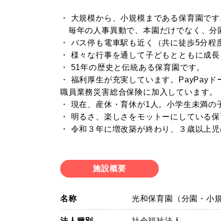
・ 大規模から、小規模まである保育園です
毎年の人事異動で、本園だけでなく、分
・ バス停も電車駅も近く（共に徒歩5分程
・ 様々な行事を通して子どもとともに成
・ 51年の歴史と伝統ある保育園です。
・ 福利厚生が充実しています。PayPay
職員業務災害総合保険に加入しています。
・ 現在、産休・育休が1人。小学生未満の
・ 明るさ、楽しさをモットーにしている
・ 令和３年に増改築が終わり、３歳以上
施設概要
名称
光和保育園（分園・小
法人種別
社会福祉法人