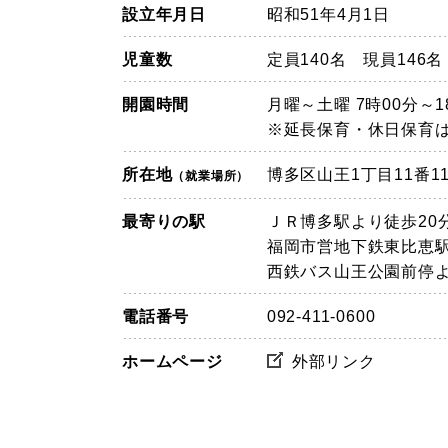
設立年月日
昭和51年4月1日
児童数
定員140名 現員146名
開園時間
月曜～土曜 7時00分～1
※延長保育・休日保育
所在地
博多区山王1丁目11番1
（就業場所）
最寄りの駅
ＪＲ博多駅より徒歩20
福岡市営地下鉄東比恵駅
西鉄バス山王公園前停よ
電話番号
092-411-0600
ホームページ
外部リンク