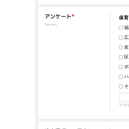
アンケート
*
保育
Survey
福
広
友
区
ポ
ハ
そ
※そ