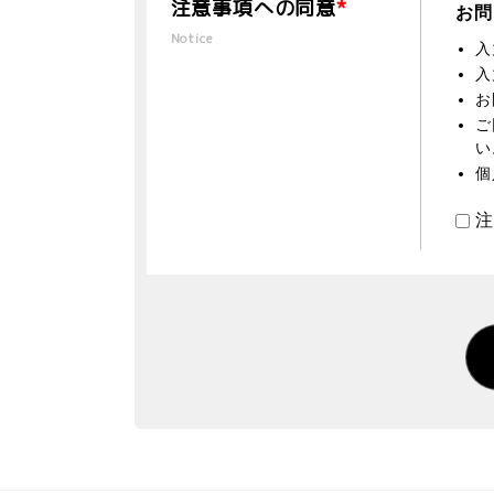
注意事項への同意
*
お問
Notice
入
入
お
ご
い
個
注