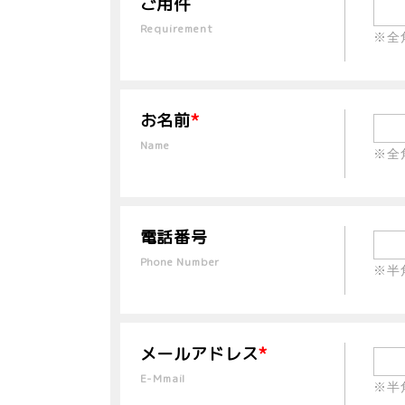
ご用件
Requirement
※全
お名前
*
Name
※全
電話番号
Phone Number
※半
メールアドレス
*
E-Mmail
※半