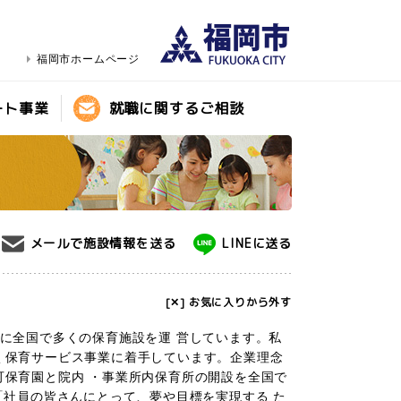
福岡市ホームページ
ート事業
就職に関するご相談
メールで施設情報を送る
LINEに送る
[✕] お気に入りから外す
心に全国で多くの保育施設を運 営しています。私
く保育サービス事業に着手しています。企業理念
可保育園と院内 ・事業所内保育所の開設を全国で
「社員の皆さんにとって、夢や目標を実現する た