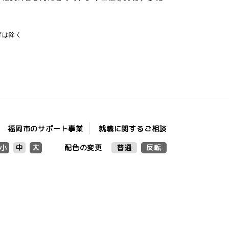
育は除く
福岡市の
就職に関するご相談
サポート事業
配色の変更
普通
反転
小
中
大