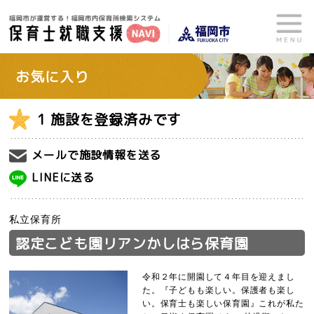
お気に入り
1 施設を登録済みです
メールで施設情報を送る
LINEに送る
私立保育所
認定こども園リアンかしはら保育園
令和２年に開園して４年目を迎えまし
た。『子どもも楽しい。保護者も楽し
い。保育士も楽しい保育園』これが私た