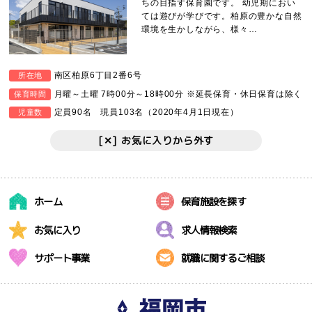
ちの目指す保育園です。 幼児期におい
ては遊びが学びです。柏原の豊かな自然
環境を生かしながら、様々…
南区柏原6丁目2番6号
所在地
月曜～土曜 7時00分～18時00分 ※延長保育・休日保育は除く
保育時間
定員90名 現員103名（2020年4月1日現在）
児童数
[✕] お気に入りから外す
ホーム
保育施設を探す
お気に入り
求人情報検索
サポート事業
就職に関するご相談