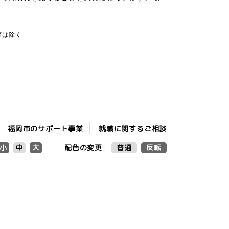
育は除く
福岡市の
就職に関するご相談
サポート事業
配色の変更
普通
反転
小
中
大