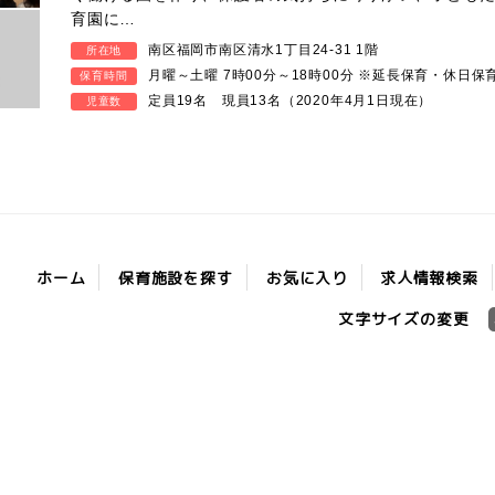
育園に…
南区福岡市南区清水1丁目24-31 1階
所在地
月曜～土曜 7時00分～18時00分 ※延長保育・休日保
保育時間
定員19名 現員13名（2020年4月1日現在）
児童数
保育施設を探す
求人情報検索
お気に入り
ホーム
文字サイズの変更